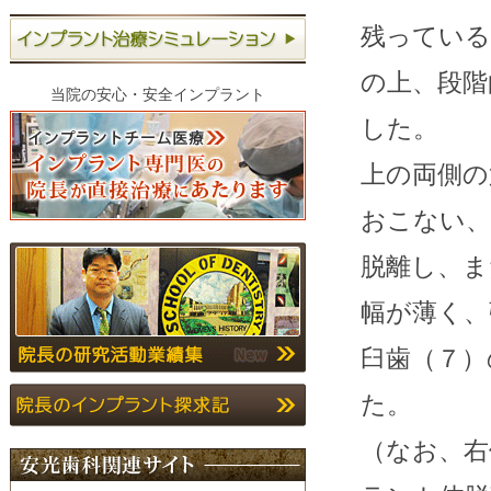
残っている
の上、段階
当院の安心・安全インプラント
した。
上の両側の
おこない、
脱離し、ま
幅が薄く、
臼歯（７）
た。
（なお、右