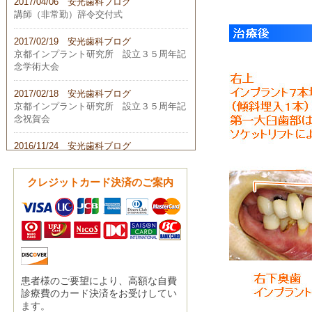
2017/04/06 安光歯科ブログ
講師（非常勤）辞令交付式
2017/02/19 安光歯科ブログ
京都インプラント研究所 設立３５周年記
念学術大会
2017/02/18 安光歯科ブログ
京都インプラント研究所 設立３５周年記
念祝賀会
2016/11/24 安光歯科ブログ
平成２８年 第２回学術部会
クレジットカード決済のご案内
2016/10/23 安光歯科ブログ
第２３回 日本歯科医学会総会
2016/10/02 安光歯科ブログ
第４７回 PFA 国際歯学日本部会年次大
会
2016/09/18 安光歯科ブログ
患者様のご要望により、高額な自費
第４６回 日本口腔インプラント学会
診療費のカード決済をお受けしてい
ます。