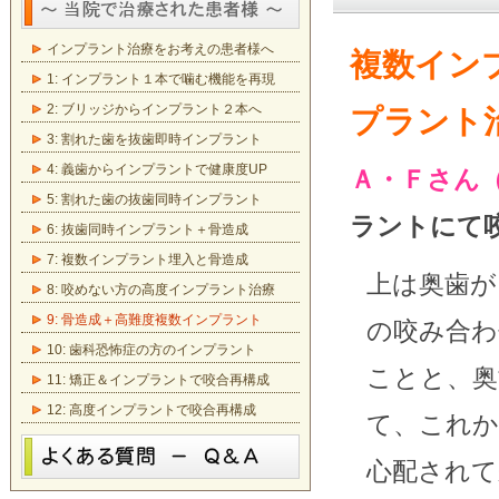
インプラント治療をお考えの患者様へ
複数イン
1: インプラント１本で噛む機能を再現
2: ブリッジからインプラント２本へ
プラント
3: 割れた歯を抜歯即時インプラント
4: 義歯からインプラントで健康度UP
Ａ・Ｆさん
5: 割れた歯の抜歯同時インプラント
ラントにて
6: 抜歯同時インプラント＋骨造成
7: 複数インプラント埋入と骨造成
上は奥歯が
8: 咬めない方の高度インプラント治療
9: 骨造成＋高難度複数インプラント
の咬み合わ
10: 歯科恐怖症の方のインプラント
ことと、奥
11: 矯正＆インプラントで咬合再構成
12: 高度インプラントで咬合再構成
て、これか
心配されて