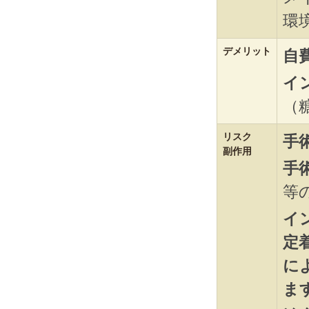
環
デメリット
自
イ
（
リスク
手
副作用
手
等
イ
定
に
ま