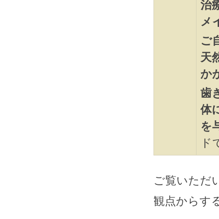
治
メ
ご
天
か
歯
体
を
ド
ご覧いただ
観点からす