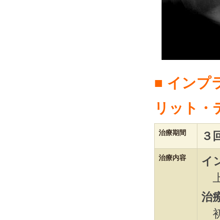
■ イン
リット・
治療期間
３
治療内容
イ
上
治
初