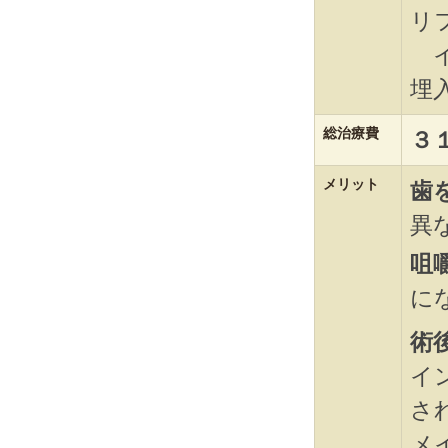
リ
イ
埋
総治療費
３
メリット
歯
異
咀
に
術
イ
さ
メ