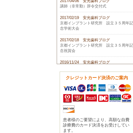
2017/04/06 安光歯科ブログ
講師（非常勤）辞令交付式
2017/02/19 安光歯科ブログ
京都インプラント研究所 設立３５周年
念学術大会
2017/02/18 安光歯科ブログ
京都インプラント研究所 設立３５周年
念祝賀会
2016/11/24 安光歯科ブログ
平成２８年 第２回学術部会
クレジットカード決済のご案内
2016/10/23 安光歯科ブログ
第２３回 日本歯科医学会総会
2016/10/02 安光歯科ブログ
第４７回 PFA 国際歯学日本部会年次大
会
2016/09/18 安光歯科ブログ
患者様のご要望により、高額な自費
第４６回 日本口腔インプラント学会
診療費のカード決済をお受けしてい
ます。