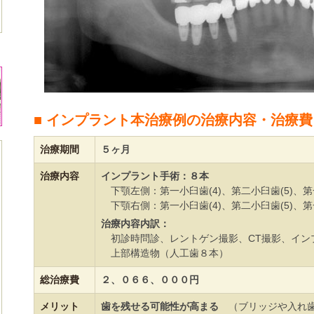
■ インプラント本治療例の治療内容・治療
治療期間
５ヶ月
治療内容
インプラント手術：８本
下顎左側：第一小臼歯(4)、第二小臼歯(5)、第一
下顎右側：第一小臼歯(4)、第二小臼歯(5)、第一
治療内容内訳：
初診時問診、レントゲン撮影、CT撮影、イン
上部構造物（人工歯８本）
総治療費
２、０６６、０００円
メリット
歯を残せる可能性が高まる
（ブリッジや入れ歯