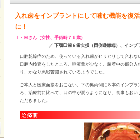
入れ歯をインプラントにして噛む機能を復活
に！
Ｉ・Ｍさん（女性、手術時７５歳）
／ 下顎臼歯８歯欠損（両側遊離端）、インプ
口腔乾燥症のため、使っている入れ歯がヒリヒリして合わな
口腔内検査をしたところ、唾液量が少なく、装着中の部分入
り、かなり悪戦苦闘されているようでした。
ご本人と医療面接をおこない、下の奥両側に８本のインプラ
ろ、治療前に比べて、口の中が潤うようになり、食事もおい
ただきました。