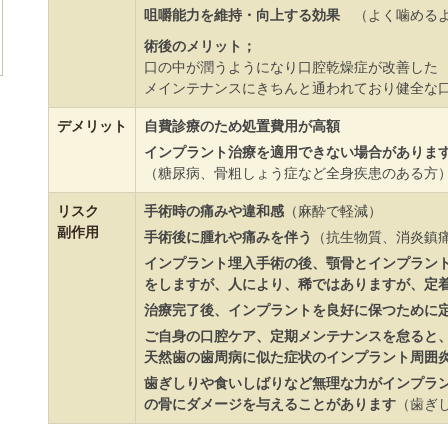
咀嚼能力を維持・向上する効果
（よく噛めるよ
術後のメリット；
口の中が潤うようになり口腔乾燥症が改善した
メインテナンスにきちんと通われており健全な
デメリット
自費診療のため処置費用が高額
インプラント治療を適用できない場合がありま
（糖尿病、骨粗しょう症など全身疾患のある方
リスク
手術時の痛みや違和感
（麻酔で軽減）
副作用
手術後に腫れや痛みを伴う
（抗生物質、消炎鎮
インプラント埋入手術の後、顎骨とインプラン
をしますが、人により、稀ではありますが、定
治療完了後、インプラントを良好に保つために
ご自身の口腔ケア、定期メンテナンスを怠ると
天然歯の歯周病に似た症状のインプラント周囲
歯ぎしりや食いしばりなど無理な力がインプラ
の骨にダメージを与えることがあります
（歯ぎ