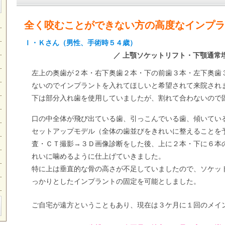
全く咬むことができない方の高度なインプラ
Ｉ・Ｋさん（男性、手術時５４歳）
／ 上顎ソケットリフト・下顎通常
左上の奥歯が２本・右下奥歯２本・下の前歯３本・左下奥歯
ないのでインプラントを入れてほしいと希望されて来院され
下は部分入れ歯を使用していましたが、割れて合わないので
口の中全体が飛び出ている歯、引っこんでいる歯、傾いてい
セットアップモデル（全体の歯並びをきれいに整えることを
査・ＣＴ撮影→３Ｄ画像診断をした後、上に２本・下に６本
れいに噛めるように仕上げていきました。
特に上は垂直的な骨の高さが不足していましたので、ソケッ
っかりとしたインプラントの固定を可能としました。
ご自宅が遠方ということもあり、現在は３ケ月に１回のメイ