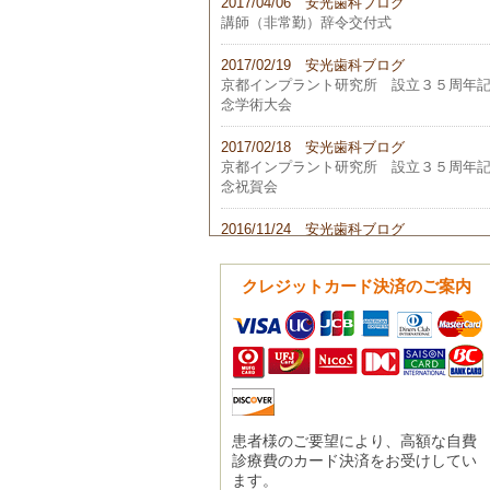
2017/04/06 安光歯科ブログ
講師（非常勤）辞令交付式
2017/02/19 安光歯科ブログ
京都インプラント研究所 設立３５周年
念学術大会
2017/02/18 安光歯科ブログ
京都インプラント研究所 設立３５周年
念祝賀会
2016/11/24 安光歯科ブログ
平成２８年 第２回学術部会
クレジットカード決済のご案内
2016/10/23 安光歯科ブログ
第２３回 日本歯科医学会総会
2016/10/02 安光歯科ブログ
第４７回 PFA 国際歯学日本部会年次大
会
2016/09/18 安光歯科ブログ
患者様のご要望により、高額な自費
第４６回 日本口腔インプラント学会
診療費のカード決済をお受けしてい
ます。