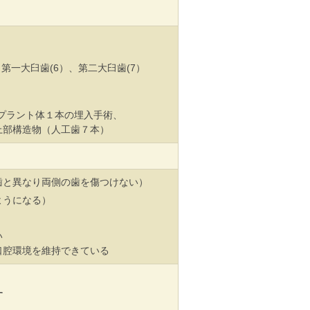
第一大臼歯(6）、第二大臼歯(7）
プラント体１本の埋入手術、
部構造物（人工歯７本）
と異なり両側の歯を傷つけない）
うになる）
い
口腔環境を維持できている
す
）