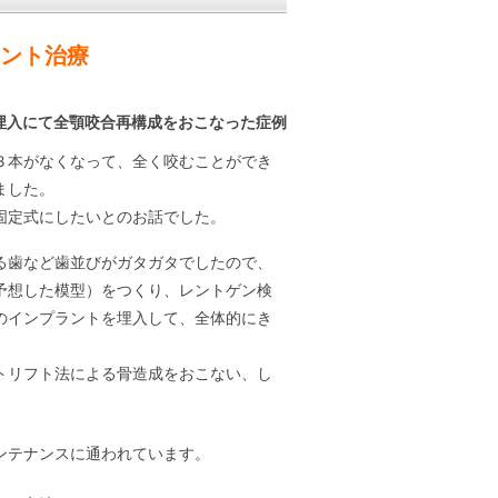
ント治療
埋入にて全顎咬合再構成をおこなった症例
３本がなくなって、全く咬むことができ
ました。
固定式にしたいとのお話でした。
る歯など歯並びがガタガタでしたので、
予想した模型）をつくり、レントゲン検
のインプラントを埋入して、全体的にき
トリフト法による骨造成をおこない、し
ンテナンスに通われています。