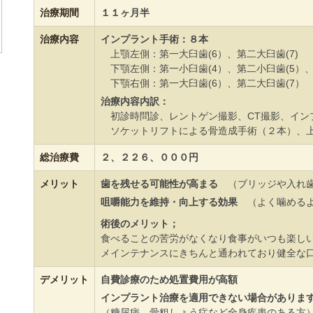
治療期間
１１ヶ月半
治療内容
インプラント手術：８本
上顎左側：第一大臼歯(6）、第二大臼歯(7)
下顎左側：第一小臼歯(4）、第二小臼歯(5）、
下顎右側：第一大臼歯(6）、第二大臼歯(7）
治療内容内訳：
初診時問診、レントゲン撮影、CT撮影、イン
ソケットリフトによる骨造成手術（２本）、上
総治療費
２、２２６、０００円
メリット
歯を残せる可能性が高まる
（ブリッジや入れ歯
咀嚼能力を維持・向上する効果
（よく噛めるよ
術後のメリット；
食べることの苦労がなくなり食事がいつも楽し
メインテナンスにきちんと通われており健全な
デメリット
自費診療のため処置費用が高額
インプラント治療を適用できない場合がありま
（糖尿病、骨粗しょう症など全身疾患のある方